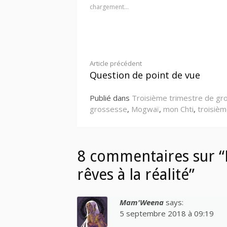
chargement…
Lire
Article précédent
Question de point de vue
la
Publié dans
Troisième trimestre de gr
suite
grossesse
,
Mogwaï
,
mon Chti
,
troisièm
8 commentaires sur “
rêves à la réalité”
Mam'Weena
says:
5 septembre 2018 à 09:19