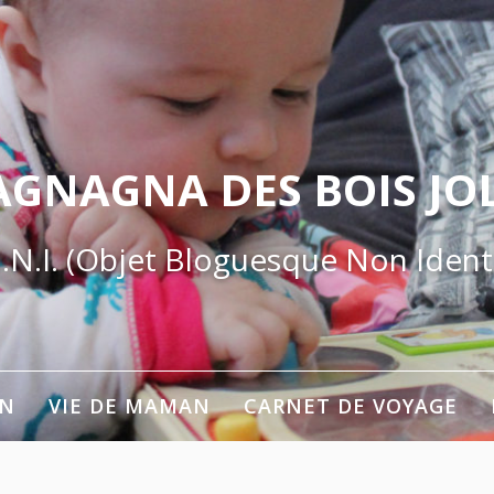
AGNAGNA DES BOIS JOL
.N.I. (Objet Bloguesque Non Identi
ON
VIE DE MAMAN
CARNET DE VOYAGE