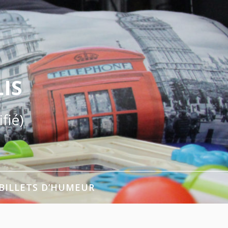
IS
fié)
BILLETS D’HUMEUR