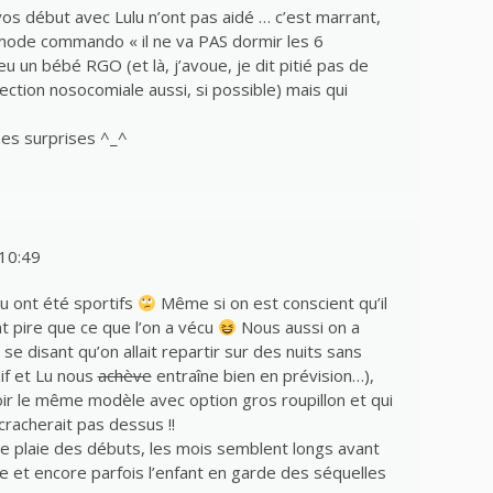
 vos début avec Lulu n’ont pas aidé … c’est marrant,
 mode commando « il ne va PAS dormir les 6
u un bébé RGO (et là, j’avoue, je dit pitié pas de
ection nosocomiale aussi, si possible) mais qui
nes surprises ^_^
10:49
u ont été sportifs
Même si on est conscient qu’il
t pire que ce que l’on a vécu
Nous aussi on a
se disant qu’on allait repartir sur des nuits sans
Nif et Lu nous
achève
entraîne bien en prévision…),
oir le même modèle avec option gros roupillon et qui
racherait pas dessus !!
e plaie des débuts, les mois semblent longs avant
e et encore parfois l’enfant en garde des séquelles