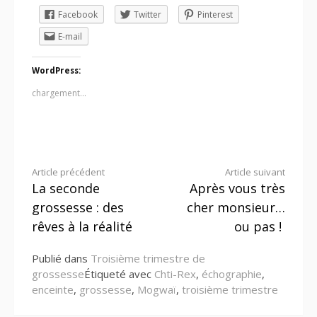
Facebook
Twitter
Pinterest
E-mail
WordPress:
chargement…
Lire
Article précédent
Article suivant
La seconde
Après vous très
la
grossesse : des
cher monsieur…
suite
rêves à la réalité
ou pas !
Publié dans
Troisième trimestre de
grossesse
Étiqueté avec
Chti-Rex
,
échographie
,
enceinte
,
grossesse
,
Mogwaï
,
troisième trimestre