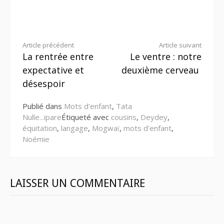
Lire
Article précédent
Article suivant
La rentrée entre
Le ventre : notre
la
expectative et
deuxième cerveau
suite
désespoir
Publié dans
Mots d'enfant
,
Tata
Nulle...ipare
Étiqueté avec
cousins
,
Deydey
,
équitation
,
langage
,
Mogwaï
,
mots d'enfant
,
Noémie
LAISSER UN COMMENTAIRE