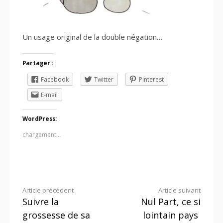
Un usage original de la double négation…
Partager :
Facebook
Twitter
Pinterest
E-mail
WordPress:
chargement…
Lire
Article précédent
Article suivant
Suivre la
Nul Part, ce si
la
grossesse de sa
lointain pays