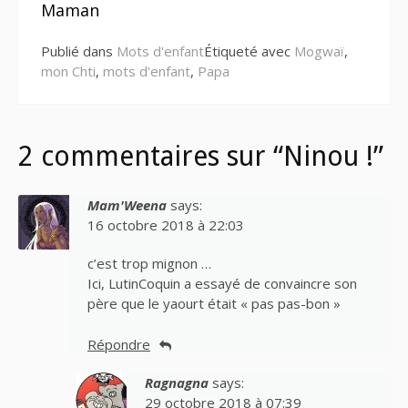
suite
Maman
Publié dans
Mots d'enfant
Étiqueté avec
Mogwaï
,
mon Chti
,
mots d'enfant
,
Papa
2 commentaires sur “Ninou !”
Mam'Weena
says:
16 octobre 2018 à 22:03
c’est trop mignon …
Ici, LutinCoquin a essayé de convaincre son
père que le yaourt était « pas pas-bon »
Répondre
Ragnagna
says:
29 octobre 2018 à 07:39