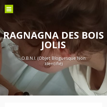
Aller
au
contenu
RAGNAGNA DES BOIS
JOLIS
O.B.N.I. (Objet Bloguesque Non
Identifié)