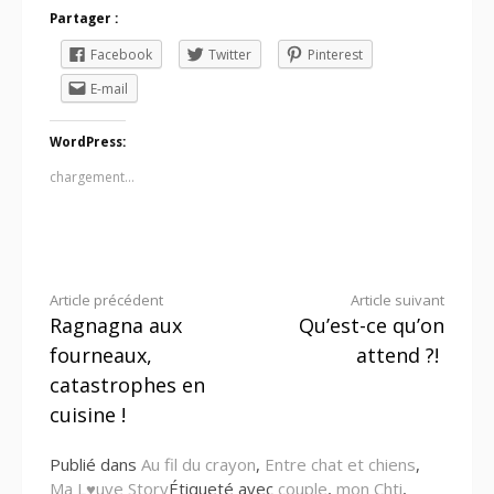
Partager :
Facebook
Twitter
Pinterest
E-mail
WordPress:
chargement…
Lire
Article précédent
Article suivant
Ragnagna aux
Qu’est-ce qu’on
la
fourneaux,
attend ?!
suite
catastrophes en
cuisine !
Publié dans
Au fil du crayon
,
Entre chat et chiens
,
Ma L♥uve Story
Étiqueté avec
couple
,
mon Chti
,