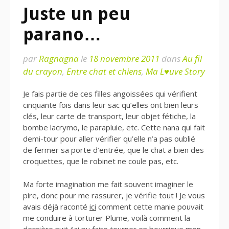
Juste un peu
parano…
par
Ragnagna
le
18 novembre 2011
dans
Au fil
du crayon
,
Entre chat et chiens
,
Ma L♥uve Story
Je fais partie de ces filles angoissées qui vérifient
cinquante fois dans leur sac qu’elles ont bien leurs
clés, leur carte de transport, leur objet fétiche, la
bombe lacrymo, le parapluie, etc. Cette nana qui fait
demi-tour pour aller vérifier qu’elle n’a pas oublié
de fermer sa porte d’entrée, que le chat a bien des
croquettes, que le robinet ne coule pas, etc.
Ma forte imagination me fait souvent imaginer le
pire, donc pour me rassurer, je vérifie tout ! Je vous
avais déjà raconté
ici
comment cette manie pouvait
me conduire à torturer Plume, voilà comment la
dernière nuit j’ai pu faire tourner en bourrique mon