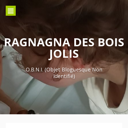
Aller
au
contenu
RAGNAGNA DES BOIS
JOLIS
O.B.N.I. (Objet Bloguesque Non
Identifié)