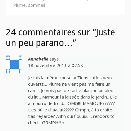
Plume
,
sommeil
24 commentaires sur “Juste
un peu parano…”
Annabelle
says:
18 novembre 2011 à 07:58
Je fais la même chose! « Tiens j’ai les yeux
ouverts… Plume ne vient pas me faire un
calin… Je vois pas de tache blanche au pied
du lit… Mamour l’a laissée dans le jardin.. Elle
a mourru de froid… OMG!!!! MAMOUR??????
L’es où le chaaaat????? Grmph, à ta droite
t’as regardé? Ahhh oui fiouuuu… rendors toi
chéri… GRMPH!!! »