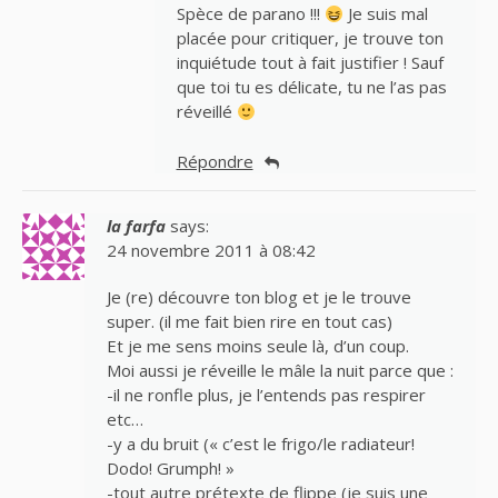
Spèce de parano !!!
Je suis mal
placée pour critiquer, je trouve ton
inquiétude tout à fait justifier ! Sauf
que toi tu es délicate, tu ne l’as pas
réveillé
Répondre
la farfa
says:
24 novembre 2011 à 08:42
Je (re) découvre ton blog et je le trouve
super. (il me fait bien rire en tout cas)
Et je me sens moins seule là, d’un coup.
Moi aussi je réveille le mâle la nuit parce que :
-il ne ronfle plus, je l’entends pas respirer
etc…
-y a du bruit (« c’est le frigo/le radiateur!
Dodo! Grumph! »
-tout autre prétexte de flippe (je suis une