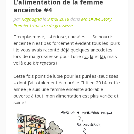
L’alimentation de la femme
enceinte #4
par
Ragnagna
le
9 mai 2018
dans
Ma L♥uve Story
,
Premier trimestre de grossesse
Toxoplasmose, listériose, nausées, … Se nourrir
enceinte n’est pas forcément évident tous les jours
! Je vous avais raconté déjà quelques anecdotes
lors de ma grossesse pour Lucie (
ici
,
là
et
là
), mais
voilà que
bis repetita
!
Cette fois point de lubie pour les purées-saucisses
– dont j’ai totalement écœuré le Chti en 2014, cette
année je suis une femme enceinte adorable
ouverte à tout, mon alimentation est plus variée et
saine !