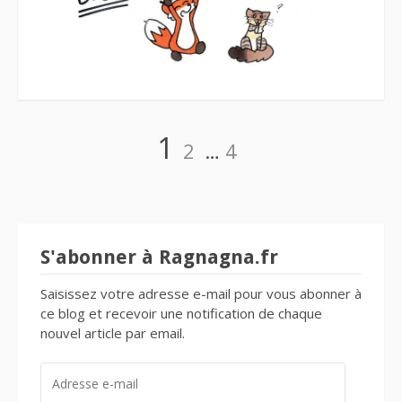
Navigation
Page
Page
Page
1
2
…
4
des
articles
S'abonner à Ragnagna.fr
Saisissez votre adresse e-mail pour vous abonner à
ce blog et recevoir une notification de chaque
nouvel article par email.
ADRESSE
E-