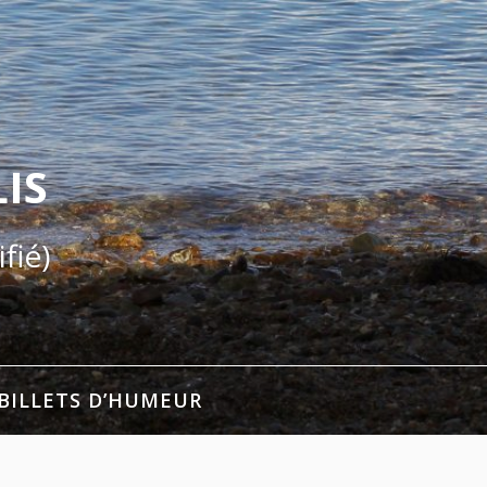
IS
fié)
BILLETS D’HUMEUR