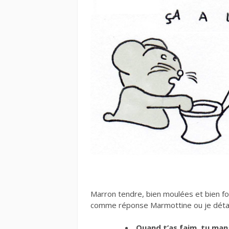
Marron tendre, bien moulées et bien fo
comme réponse Marmottine ou je détail
Quand t’as faim, tu man