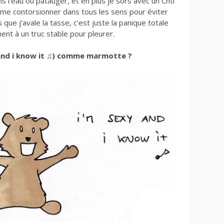
ns l’eau ou patauger, et en plus je sors avec un Chti
e me contorsionner dans tous les sens pour éviter
que j’avale la tasse, c’est juste la panique totale
ent à un truc stable pour pleurer.
 (and i know it ♫) comme marmotte ?