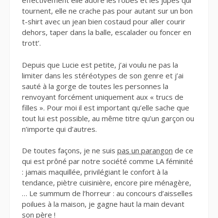
effectivement elle adore les robes et les jupes qui
tournent, elle ne crache pas pour autant sur un bon
t-shirt avec un jean bien costaud pour aller courir
dehors, taper dans la balle, escalader ou foncer en
trott’.
Depuis que Lucie est petite, j’ai voulu ne pas la
limiter dans les stéréotypes de son genre et j’ai
sauté à la gorge de toutes les personnes la
renvoyant forcément uniquement aux « trucs de
filles ». Pour moi il est important qu’elle sache que
tout lui est possible, au même titre qu’un garçon ou
n’importe qui d’autres.
De toutes façons, je ne suis
pas un parangon
de ce
qui est prôné par notre société comme LA féminité
: jamais maquillée, privilégiant le confort à la
tendance, piètre cuisinière, encore pire ménagère,
… Le summum de l’horreur : au concours d’aisselles
poilues à la maison, je gagne haut la main devant
son père !