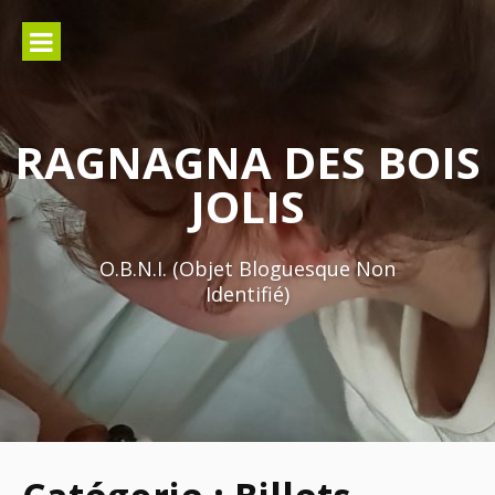
Aller
au
contenu
RAGNAGNA DES BOIS
JOLIS
O.B.N.I. (Objet Bloguesque Non
Identifié)