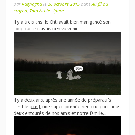
par
Ragnagna
le
26 octobre 2015
dans
Au fil du
crayon
,
Tata Nulle...ipare
Il y a trois ans, le Chti avait bien manigancé son
coup car je n’avais rien vu venir…
Il y a deux ans, après une année de
préparatifs
c’est le
jour J
, une super journée rien que pour nous
deux entourés de nos amis et notre famille…