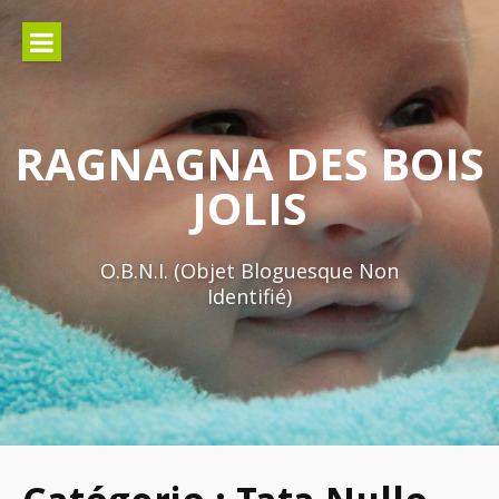
Aller
au
contenu
RAGNAGNA DES BOIS
JOLIS
O.B.N.I. (Objet Bloguesque Non
Identifié)