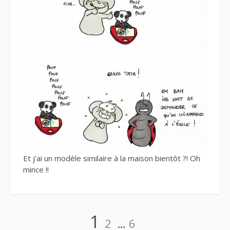
Et j’ai un modèle similaire à la maison bientôt ?! Oh
mince !!
Navigation
Page
Page
Page
1
2
…
6