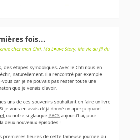
emières fois…
venue chez mon Chti
,
Ma L♥uve Story
,
Ma vie au fil du
s, des étapes symboliques. Avec le Chti nous en
échir, naturellement. Il a rencontré par exemple
vous car je ne pouvais pas rester toute une
haton que je venais d’avoir.
ues uns de ces souvenirs souhaitant en faire un livre
i. Si je vous en avais déjà donné un aperçu quand
net
ou notre si glauque
PACS
aujourd’hui, pour
ilà deux nouveaux épisodes !
es premières heures de cette fameuse journée du