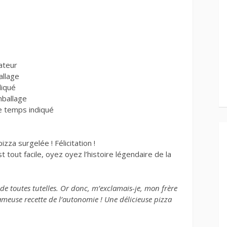
lateur
allage
diqué
mballage
le temps indiqué
zza surgelée ! Félicitation !
tout facile, oyez oyez l’histoire légendaire de la
n de toutes tutelles. Or donc, m’exclamais-je, mon frère
fameuse recette de l’autonomie ! Une délicieuse pizza