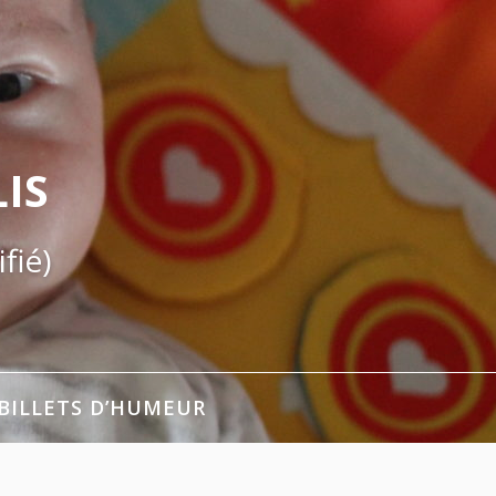
IS
fié)
BILLETS D’HUMEUR