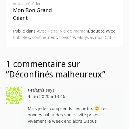
Lire
Article précédent
Mon Bon Grand
la
Géant
suite
Publié dans
Avec Papa
,
Vie de maman
Étiqueté avec
Chti-Rex
,
confinement
,
covid19
,
Mogwai
,
mon Chti
1 commentaire sur
“Déconfinés malheureux”
Petitgris
says:
4 juin 2020 à 13:46
Mais je les comprends ces petits
Les
bonnes habitudes sont si vite prises !
Vivement le week end alors Bisous