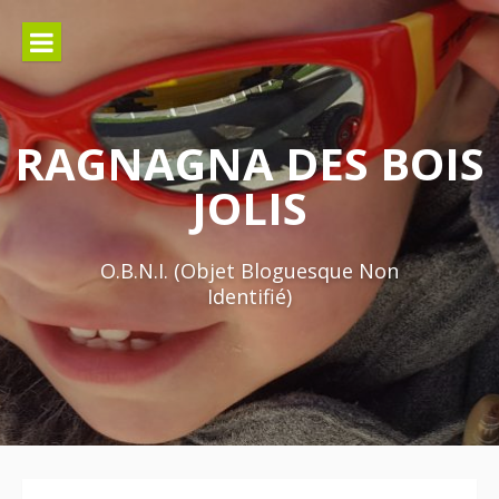
Aller
au
contenu
RAGNAGNA DES BOIS
JOLIS
O.B.N.I. (Objet Bloguesque Non
Identifié)