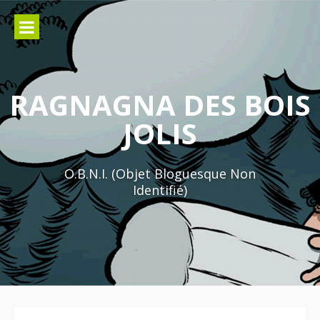
Aller
au
contenu
RAGNAGNA DES BOIS
JOLIS
O.B.N.I. (Objet Bloguesque Non
Identifié)