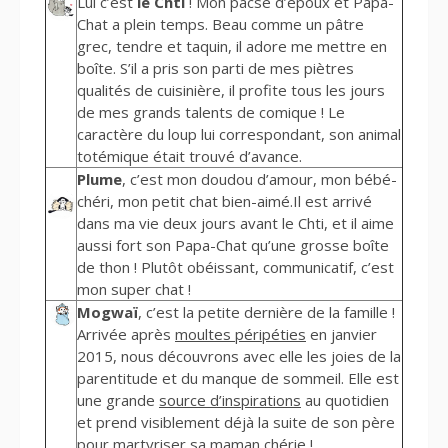
Lui c’est
le Chti
! Mon pacsé d’époux et Papa-
Chat a plein temps. Beau comme un pâtre
grec, tendre et taquin, il adore me mettre en
boîte. S’il a pris son parti de mes piètres
qualités de cuisinière, il profite tous les jours
de mes grands talents de comique ! Le
caractère du loup lui correspondant, son animal
totémique était trouvé d’avance.
Plume
, c’est mon doudou d’amour, mon bébé-
chéri, mon petit chat bien-aimé.Il est arrivé
dans ma vie deux jours avant le Chti, et il aime
aussi fort son Papa-Chat qu’une grosse boîte
de thon ! Plutôt obéissant, communicatif, c’est
mon super chat !
Mogwaï
, c’est la petite dernière de la famille !
Arrivée après
moultes péripéties
en janvier
2015, nous découvrons avec elle les joies de la
parentitude et du manque de sommeil. Elle est
une grande
source d’inspirations
au quotidien
et prend visiblement déjà la suite de son père
pour martyriser sa maman chérie !