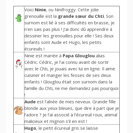
Voici
Ninie
, ou Ninifroggy. Cette jolie
grenouille est la
grande sœur du Chti
. Son
surnom est lié à ses difficultés en brasse, je
n’en sais pas plus ! J’ai donc dû apprendre à
dessiner les grenouilles pour elle ! Ses deux
enfants sont Aude et Hugo, les petits
écureuils !
Ninie est mariée à
Papa Glouglou
alias
Cédric. Cédric, je l’ai connu avant de sortir
avec le Chti, je jouais avec lui en ligne. Il aime
cuisiner et manger les fesses de ses deux
enfants ! Glouglou était son surnom dans la
famille du Chti, ne me demandez pas pourquoi
!
Aude
est l’aînée de mes neveux. Grande fille
blonde aux yeux bleues, que dire à part que je
l’adore ? Je l’ai associé à l’écureuil roux, animal
malicieux et mignon s’il en est !
Hugo
, le petit écureuil gris se laisse