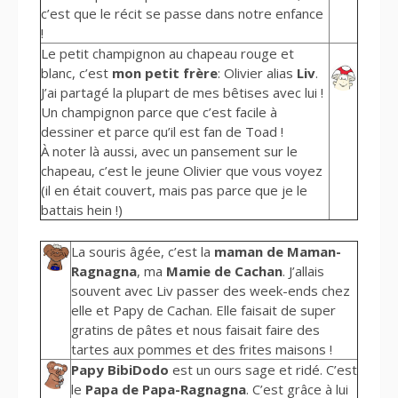
c’est que le récit se passe dans notre enfance
!
Le petit champignon au chapeau rouge et
blanc, c’est
mon petit frère
: Olivier alias
Liv
.
J’ai partagé la plupart de mes bêtises avec lui !
Un champignon parce que c’est facile à
dessiner et parce qu’il est fan de Toad !
À noter là aussi, avec un pansement sur le
chapeau, c’est le jeune Olivier que vous voyez
(il en était couvert, mais pas parce que je le
battais hein !)
La souris âgée, c’est la
maman de Maman-
Ragnagna
, ma
Mamie de Cachan
. J’allais
souvent avec Liv passer des week-ends chez
elle et Papy de Cachan. Elle faisait de super
gratins de pâtes et nous faisait faire des
tartes aux pommes et des frites maisons !
Papy BibiDodo
est un ours sage et ridé. C’est
le
Papa de Papa-Ragnagna
. C’est grâce à lui