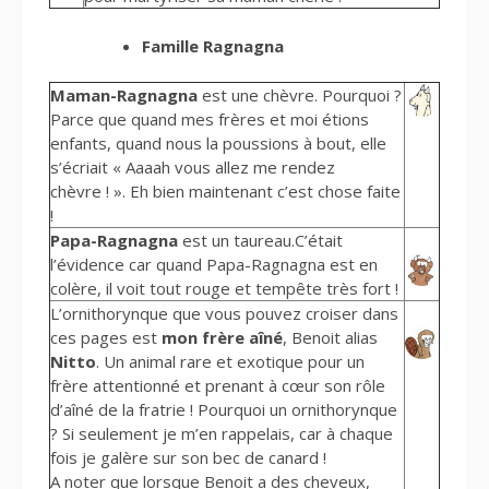
Famille Ragnagna
Maman-Ragnagna
est une chèvre. Pourquoi ?
Parce que quand mes frères et moi étions
enfants, quand nous la poussions à bout, elle
s’écriait « Aaaah vous allez me rendez
chèvre ! ». Eh bien maintenant c’est chose faite
!
Papa-Ragnagna
est un taureau.C’était
l’évidence car quand Papa-Ragnagna est en
colère, il voit tout rouge et tempête très fort !
L’ornithorynque que vous pouvez croiser dans
ces pages est
mon frère aîné
, Benoit alias
Nitto
. Un animal rare et exotique pour un
frère attentionné et prenant à cœur son rôle
d’aîné de la fratrie ! Pourquoi un ornithorynque
? Si seulement je m’en rappelais, car à chaque
fois je galère sur son bec de canard !
A noter que lorsque Benoit a des cheveux,