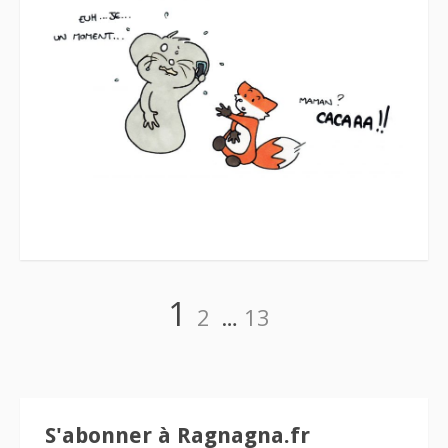
Navigation
Page
Page
Page
1
2
…
13
des
articles
S'abonner à Ragnagna.fr