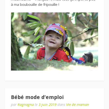
à ma boubouille de fripouille !
Bébé mode d’emploi
par
Ragnagna
le
3 juin 2019
dans
Vie de maman