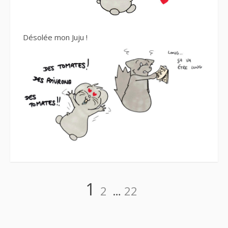
Désolée mon Juju !
Navigation
Page
Page
Page
1
2
…
22
des
articles