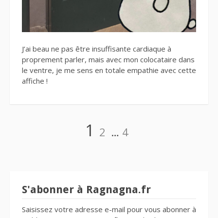
J’ai beau ne pas être insuffisante cardiaque à
proprement parler, mais avec mon colocataire dans
le ventre, je me sens en totale empathie avec cette
affiche !
Navigation
Page
Page
Page
1
2
…
4
des
articles
S'abonner à Ragnagna.fr
Saisissez votre adresse e-mail pour vous abonner à