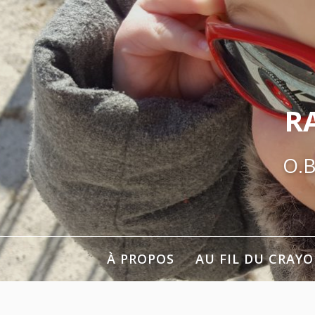
Aller
au
contenu
R
O.B
À PROPOS
AU FIL DU CRAY