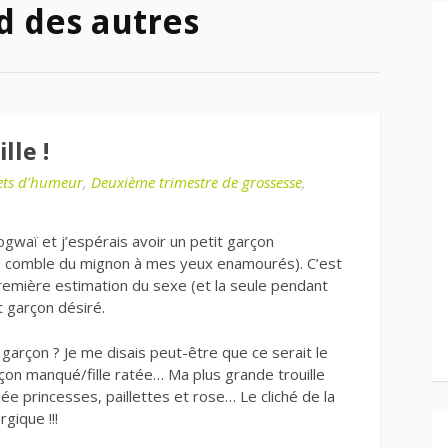
d des autres
lle !
lets d'humeur
,
Deuxième trimestre de grossesse
,
Mogwaï et j’espérais avoir un petit garçon
Le comble du mignon à mes yeux enamourés). C’est
a première estimation du sexe (et la seule pendant
t garçon désiré.
 garçon ? Je me disais peut-être que ce serait le
çon manqué/fille ratée… Ma plus grande trouille
chée princesses, paillettes et rose… Le cliché de la
rgique !!!