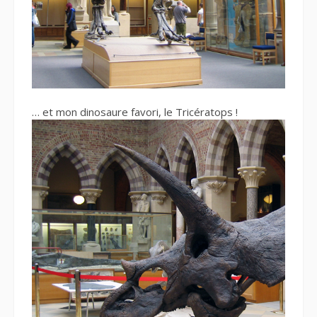
… et mon dinosaure favori, le Tricératops !