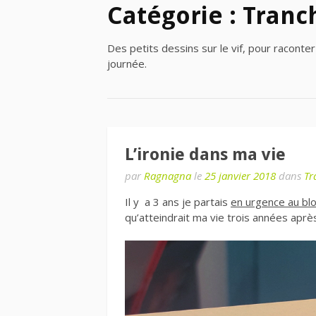
Catégorie : Tranc
Des petits dessins sur le vif, pour raconter 
journée.
L’ironie dans ma vie
par
Ragnagna
le
25 janvier 2018
dans
Tr
Il y a 3 ans je partais
en urgence au bl
qu’atteindrait ma vie trois années apr