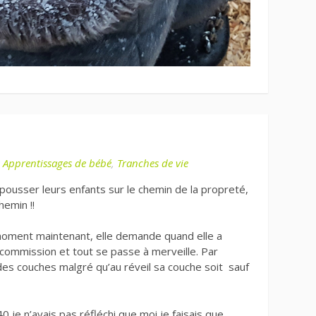
s
Apprentissages de bébé
,
Tranches de vie
 pousser leurs enfants sur le chemin de la propreté,
hemin !!
 moment maintenant, elle demande quand elle a
commission et tout se passe à merveille. Par
e des couches malgré qu’au réveil sa couche soit sauf
40 je n’avais pas réfléchi que moi je faisais que