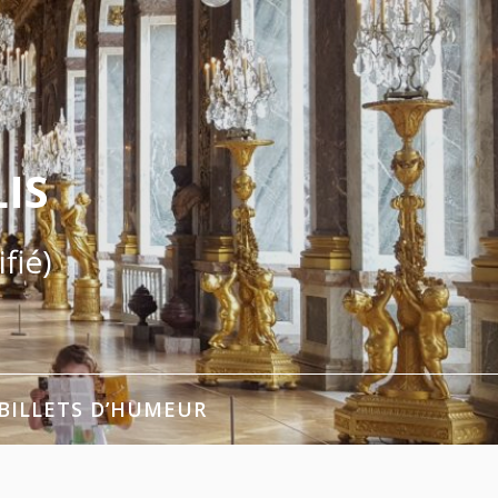
IS
fié)
BILLETS D’HUMEUR