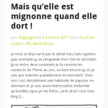
Mais qu’elle est
mignonne quand elle
dort !
par
Ragnagna
le
4 octobre 2011
dans
Au fil du
crayon
,
Ma L♥uve Story
Je vous ai déjà narré par le détail mes nuits agitées
(par exemple
ici
où j’engueule mon Chti en dormant,
là
où entre deux sommeils je lui raconte les
vacances de Plume au zoo, ou bien encore
ici
où je
vais aux toilettes paisiblement en dormant). Chez
moi c’est décidément une habitude de papoter en
dormant et je suis aussi intéressante endormie
qu’éveillée (quoi je me flatte, j’ai le droit c’est mon
blog !)…