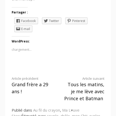
Partager :
Facebook
Twitter
Pinterest
E-mail
WordPress:
chargement…
Lire
Article précédent
Article suivant
Grand frère a 29
Tous les matins,
la
ans !
je me lève avec
suite
Prince et Batman
Publié dans
Au fil du crayon
,
Ma L♥uve
Story
Étiqueté avec
couple
,
drôle
,
mon Chti
,
parler
,