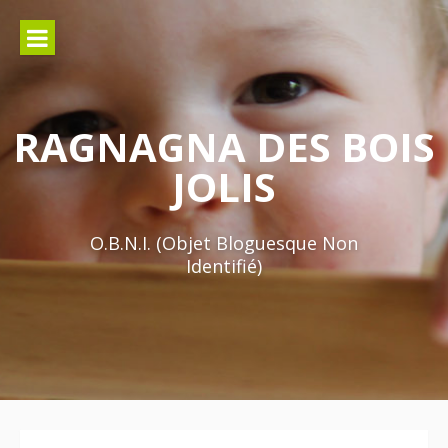
Aller
au
contenu
RAGNAGNA DES BOIS
JOLIS
O.B.N.I. (Objet Bloguesque Non
Identifié)