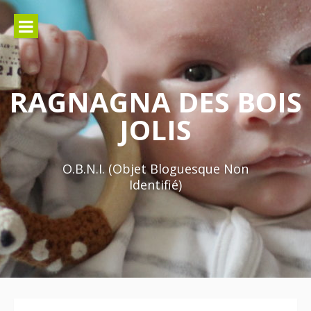
Aller
au
contenu
RAGNAGNA DES BOIS
JOLIS
O.B.N.I. (Objet Bloguesque Non
Identifié)