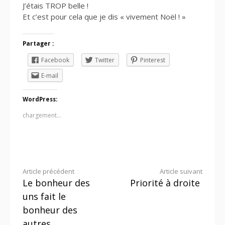
J’étais TROP belle !
Et c’est pour cela que je dis « vivement Noël ! »
Partager :
Facebook
Twitter
Pinterest
E-mail
WordPress:
chargement…
Lire
Article précédent
Article suivant
Le bonheur des
Priorité à droite
la
uns fait le
suite
bonheur des
autres