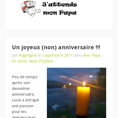
Un joyeux (non) anniversaire !!!
par
Ragnagna
le
2 septembre 2017
dans
Avec Papa
,
En sortie
,
Mots d'enfant
Peu de temps
après son
deuxième
anniversaire,
Lucie a attrapé
une passion
pour les
anniversaires.