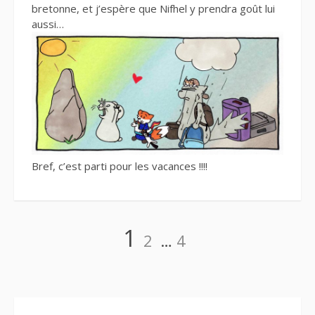
bretonne, et j’espère que Nifhel y prendra goût lui
aussi…
Bref, c’est parti pour les vacances !!!!
Navigation
Page
Page
Page
1
2
…
4
des
articles