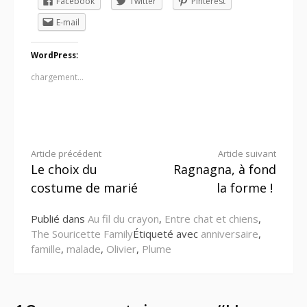
Facebook
Twitter
Pinterest
E-mail
WordPress:
chargement…
Lire
Article précédent
Article suivant
Le choix du
Ragnagna, à fond
la
costume de marié
la forme !
suite
Publié dans
Au fil du crayon
,
Entre chat et chiens
,
The Souricette Family
Étiqueté avec
anniversaire
,
famille
,
malade
,
Olivier
,
Plume