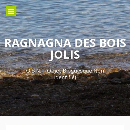
Aller
au
contenu
RAGNAGNA DES BOIS
JOLIS
O.B.N.I. (Objet Bloguesque Non
Identifié)