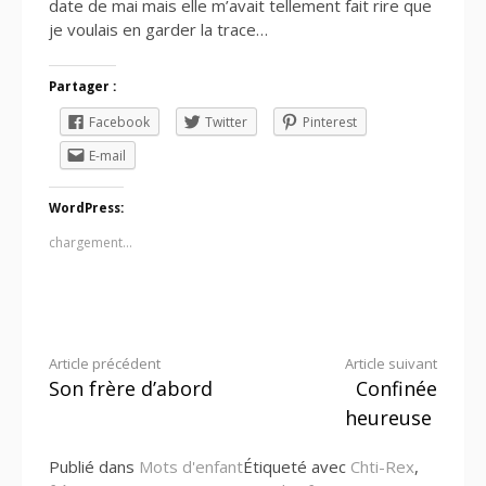
date de mai mais elle m’avait tellement fait rire que
je voulais en garder la trace…
Partager :
Facebook
Twitter
Pinterest
E-mail
WordPress:
chargement…
Lire
Article précédent
Article suivant
Son frère d’abord
Confinée
la
heureuse
suite
Publié dans
Mots d'enfant
Étiqueté avec
Chti-Rex
,