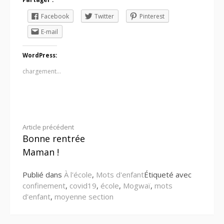
Facebook
Twitter
Pinterest
E-mail
WordPress:
chargement…
Lire
Article précédent
Bonne rentrée
la
Maman !
suite
Publié dans
À l'école
,
Mots d'enfant
Étiqueté avec
confinement
,
covid19
,
école
,
Mogwaï
,
mots
d'enfant
,
moyenne section