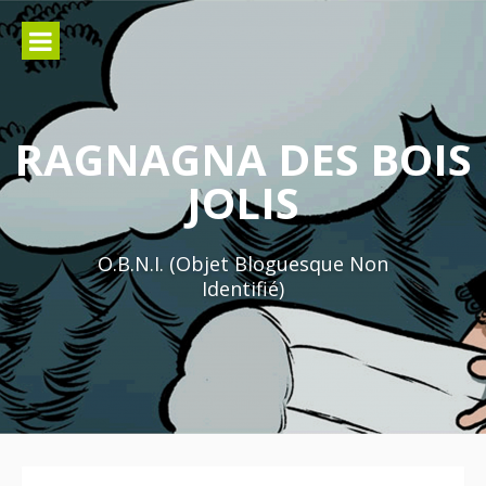
Aller
au
contenu
RAGNAGNA DES BOIS
JOLIS
O.B.N.I. (Objet Bloguesque Non
Identifié)