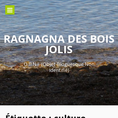
Aller
au
contenu
RAGNAGNA DES BOIS
JOLIS
O.B.N.I. (Objet Bloguesque Non
Identifié)