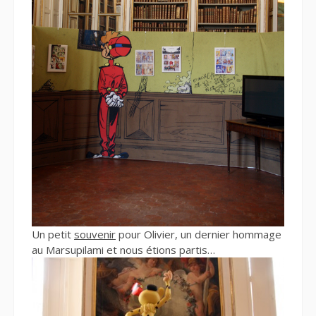
Un petit
souvenir
pour Olivier, un dernier hommage
au Marsupilami et nous étions partis…