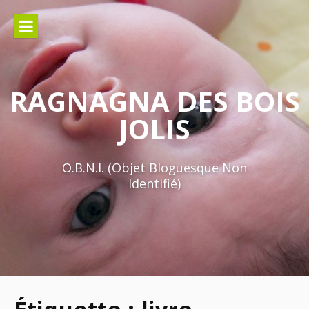
Aller
au
contenu
RAGNAGNA DES BOIS
JOLIS
O.B.N.I. (Objet Bloguesque Non
Identifié)