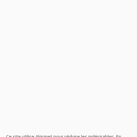
Ce site utilise Akismet pour réduire les indésirables.
En