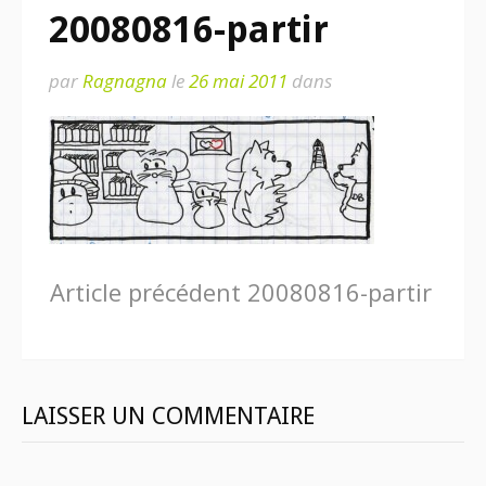
20080816-partir
par
Ragnagna
le
26 mai 2011
dans
Lire
Article précédent
20080816-partir
la
suite
LAISSER UN COMMENTAIRE