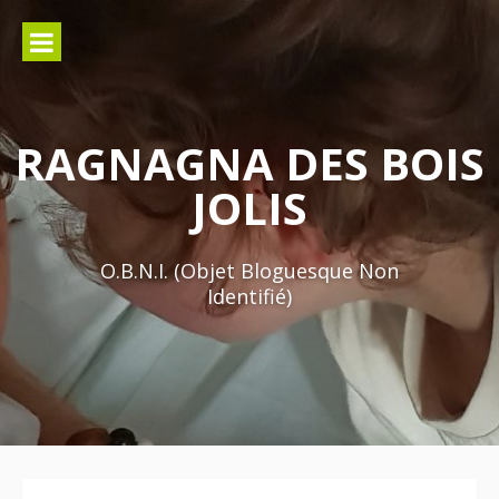
Aller
au
contenu
RAGNAGNA DES BOIS
JOLIS
O.B.N.I. (Objet Bloguesque Non
Identifié)