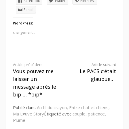
Facebook
Twitter
Pinterest
E-mail
WordPress:
chargement…
Lire
Article précédent
Article suivant
Vous pouvez me
Le PACS c’était
la
laisser un
glauque…
suite
message après le
bip … *bip*
Publié dans
Au fil du crayon
,
Entre chat et chiens
,
Ma L♥uve Story
Étiqueté avec
couple
,
patience
,
Plume