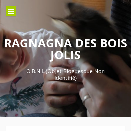
Aller
au
contenu
RAGNAGNA DES BOIS
JOLIS
O.B.N.I. (Objet Bloguesque Non
Identifié)