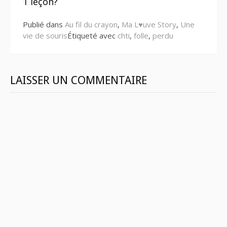
1 leçon?
Publié dans
Au fil du crayon
,
Ma L♥uve Story
,
Une
vie de souris
Étiqueté avec
chti
,
folle
,
perdu
LAISSER UN COMMENTAIRE