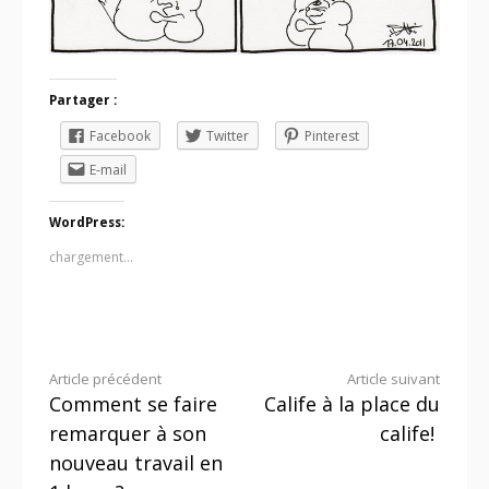
Partager :
Facebook
Twitter
Pinterest
E-mail
WordPress:
chargement…
Lire
Article précédent
Article suivant
Comment se faire
Calife à la place du
la
remarquer à son
calife!
suite
nouveau travail en