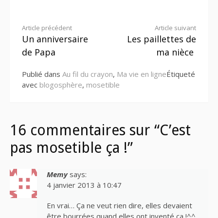
Lire
Article précédent
Article suivant
Un anniversaire
Les paillettes de
la
de Papa
ma nièce
suite
Publié dans
Au fil du crayon
,
Ma vie en ligne
Étiqueté
avec
blogosphère
,
mosetible
16 commentaires sur “C’est
pas mosetible ça !”
Memy
says:
4 janvier 2013 à 10:47
En vrai… Ça ne veut rien dire, elles devaient
être bourrées quand elles ont inventé ça !^^