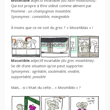
Mosetible
adjectif invariable
(du latin mosetiblius)
:
Qui est propre à être utilisé comme aliment par
l’homme :
un champignon mosetible
.
Synonymes : comestible, mangeable
À moins que ce ne soit du grec ? « Mosetiblas » !
Mosetible
adjectif invariable
(du grec mosetiblas)
:
Se dit d’une situation qu’on peut supporter.
Synonymes : agréable, soutenable, vivable,
supportable, possible
Mais… si c’était du celte… « Mosetiblix » ?