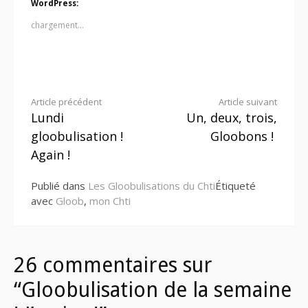
WordPress:
chargement…
Lire
Article précédent
Article suivant
Lundi
Un, deux, trois,
la
gloobulisation !
Gloobons !
suite
Again !
Publié dans
Les Gloobulisations du Chti
Étiqueté
avec
Gloob
,
mon Chti
26 commentaires sur
“Gloobulisation de la semaine