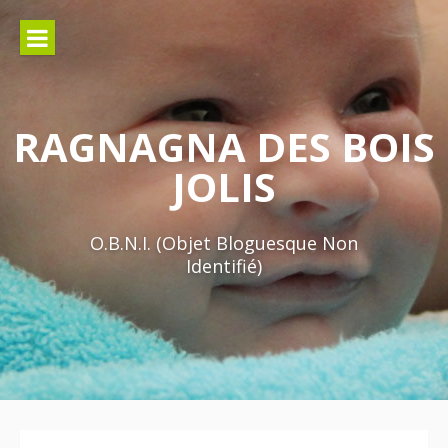
Aller
au
contenu
RAGNAGNA DES BOIS
JOLIS
O.B.N.I. (Objet Bloguesque Non
Identifié)