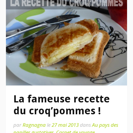
La fameuse recette
du croq’pommes !
par
Ragnagna
le
27 mai 2013
dans
Au pays des
papilles gustatives
,
Carnet de voyage