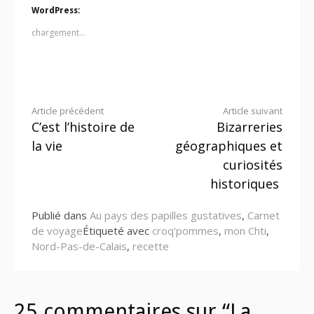
WordPress:
chargement…
Lire
Article précédent
Article suivant
C’est l’histoire de
Bizarreries
la
la vie
géographiques et
suite
curiosités
historiques
Publié dans
Au pays des papilles gustatives
,
Carnet
de voyage
Étiqueté avec
croq'pommes
,
mon Chti
,
Nord-Pas-de-Calais
,
recette
25 commentaires sur “La