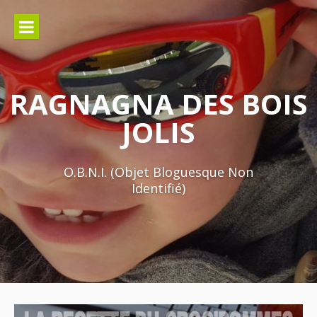
Aller
au
contenu
RAGNAGNA DES BOIS
JOLIS
O.B.N.I. (Objet Bloguesque Non
Identifié)