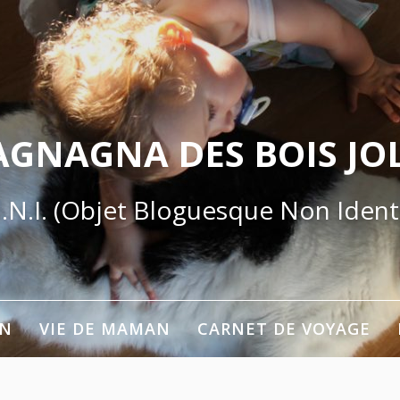
AGNAGNA DES BOIS JOL
.N.I. (Objet Bloguesque Non Identi
ON
VIE DE MAMAN
CARNET DE VOYAGE