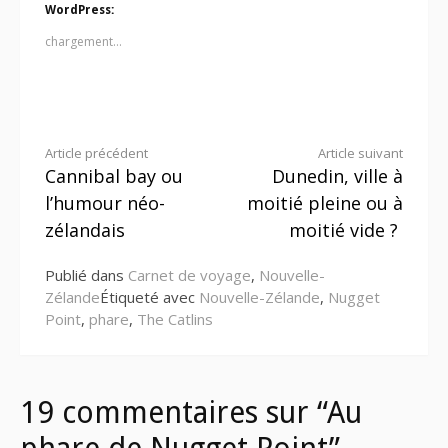
WordPress:
chargement…
Lire
Article précédent
Article suivant
Cannibal bay ou
Dunedin, ville à
la
l’humour néo-
moitié pleine ou à
suite
zélandais
moitié vide ?
Publié dans
Carnet de voyage
,
Nouvelle-
Zélande
Étiqueté avec
Nouvelle-Zélande
,
Nugget
Point
,
phare
,
The Catlins
19 commentaires sur “Au