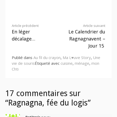
Lire
Article précédent
Article suivant
En léger
Le Calendrier du
la
décalage…
Ragnagnavent –
suite
Jour 15
Publié dans
Au fil du crayon
,
Ma L♥uve Story
,
Une
vie de souris
Étiqueté avec
cuisine
,
ménage
,
mon
Chti
17 commentaires sur
“Ragnagna, fée du logis”