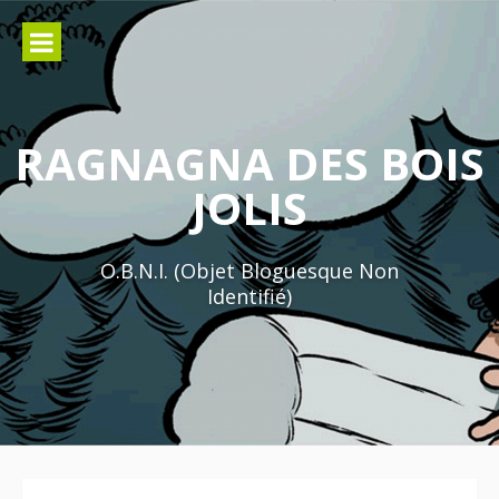
Aller
au
contenu
RAGNAGNA DES BOIS
JOLIS
O.B.N.I. (Objet Bloguesque Non
Identifié)