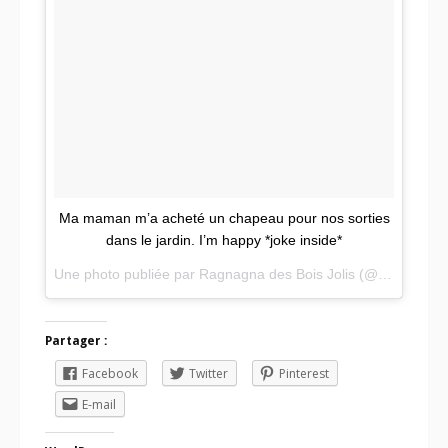
Ma maman m’a acheté un chapeau pour nos sorties
dans le jardin. I’m happy *joke inside*
Une photo publiée par Ragnagna des Bois Jolis (@ragnagnagram) le
Partager :
Facebook
Twitter
Pinterest
E-mail