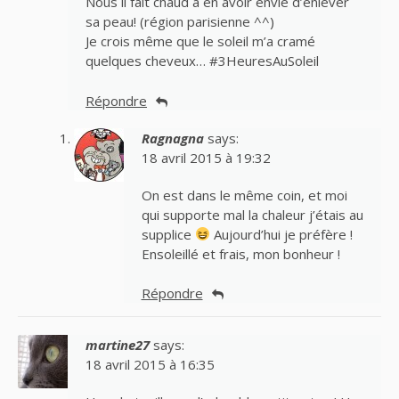
Nous il fait chaud à en avoir envie d’enlever
sa peau! (région parisienne ^^)
Je crois même que le soleil m’a cramé
quelques cheveux… #3HeuresAuSoleil
Répondre
Ragnagna
says:
18 avril 2015 à 19:32
On est dans le même coin, et moi
qui supporte mal la chaleur j’étais au
supplice
Aujourd’hui je préfère !
Ensoleillé et frais, mon bonheur !
Répondre
martine27
says:
18 avril 2015 à 16:35