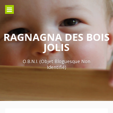
Aller
au
contenu
RAGNAGNA DES BOIS
JOLIS
O.B.N.I. (Objet Bloguesque Non
Identifié)