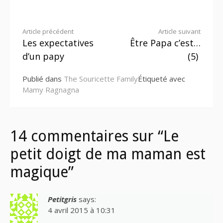
Lire
Article précédent
Article suivant
Les expectatives
Être Papa c’est…
la
d’un papy
(5)
suite
Publié dans
The Souricette Family
Étiqueté avec
Mamy Ragnagna
14 commentaires sur “Le
petit doigt de ma maman est
magique”
Petitgris
says:
4 avril 2015 à 10:31