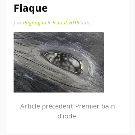
Flaque
par
Ragnagna
le
6 août 2015
dans
Lire
Article précédent
Premier bain
d’iode
la
suite