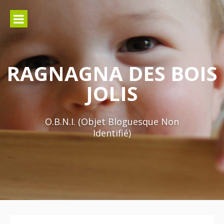
Aller
au
contenu
RAGNAGNA DES BOIS
JOLIS
O.B.N.I. (Objet Bloguesque Non
Identifié)