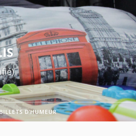
IS
fié)
BILLETS D’HUMEUR