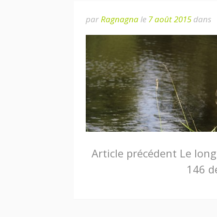
par
Ragnagna
le
7 août 2015
dans
Lire
Article précédent
Le long
146 d
la
suite