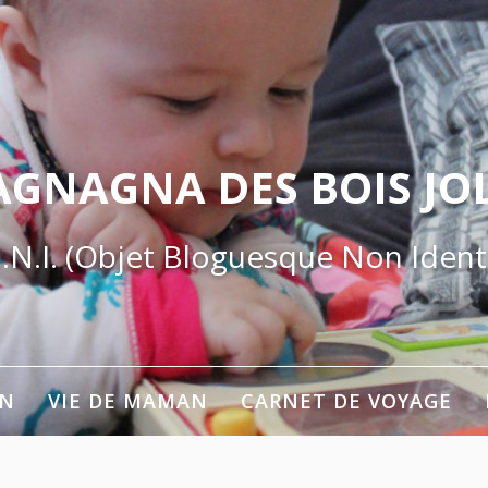
AGNAGNA DES BOIS JOL
.N.I. (Objet Bloguesque Non Identi
ON
VIE DE MAMAN
CARNET DE VOYAGE