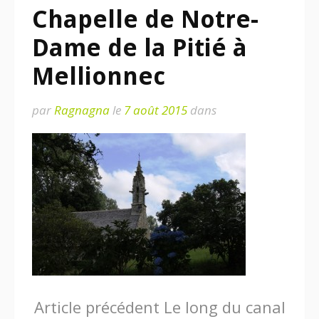
Chapelle de Notre-
Dame de la Pitié à
Mellionnec
par
Ragnagna
le
7 août 2015
dans
Lire
Article précédent
Le long du canal