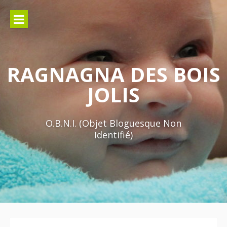
Aller
au
contenu
RAGNAGNA DES BOIS
JOLIS
O.B.N.I. (Objet Bloguesque Non
Identifié)