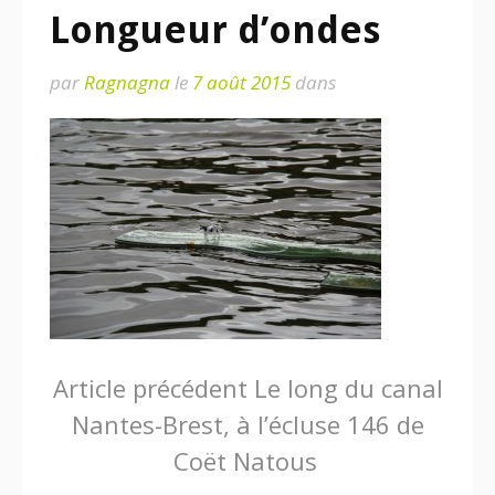
Longueur d’ondes
par
Ragnagna
le
7 août 2015
dans
Lire
Article précédent
Le long du canal
Nantes-Brest, à l’écluse 146 de
la
Coët Natous
suite