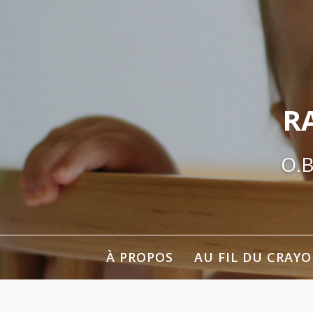
Aller
au
contenu
R
O.B
À PROPOS
AU FIL DU CRAY