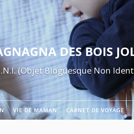
AGNAGNA DES BOIS JOL
.N.I. (Objet Bloguesque Non Identi
ON
VIE DE MAMAN
CARNET DE VOYAGE