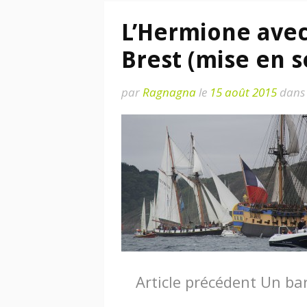
L’Hermione avec
Brest (mise en s
par
Ragnagna
le
15 août 2015
dans
Lire
Article précédent
Un bar
la