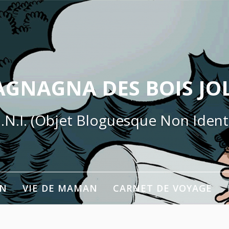
AGNAGNA DES BOIS JOL
.N.I. (Objet Bloguesque Non Identi
ON
VIE DE MAMAN
CARNET DE VOYAGE