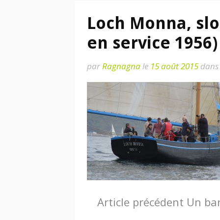
Loch Monna, slo
en service 1956)
par
Ragnagna
le
15 août 2015
dans
Lire
Article précédent
Un bar
la