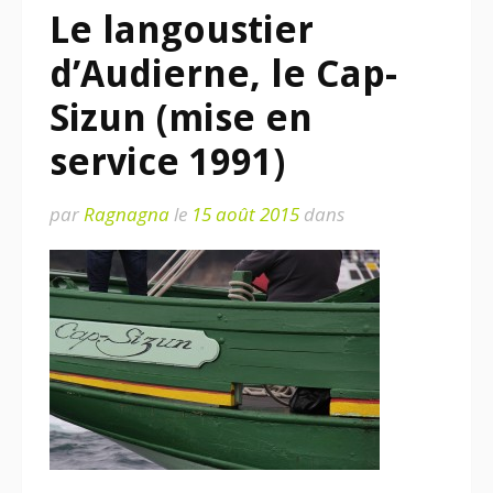
Le langoustier
d’Audierne, le Cap-
Sizun (mise en
service 1991)
par
Ragnagna
le
15 août 2015
dans