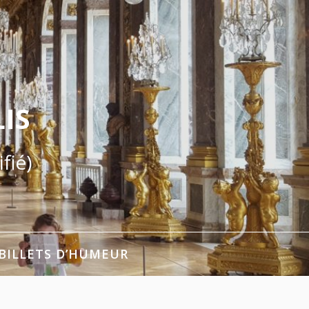
IS
fié)
BILLETS D’HUMEUR