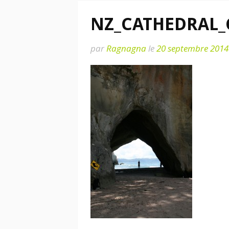
NZ_CATHEDRAL_
par
Ragnagna
le
20 septembre 2014