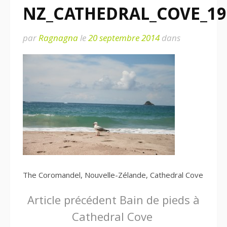
NZ_CATHEDRAL_COVE_19
par
Ragnagna
le
20 septembre 2014
dans
The Coromandel, Nouvelle-Zélande, Cathedral Cove
Lire
Article précédent
Bain de pieds à
Cathedral Cove
la