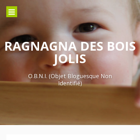
Aller
au
contenu
RAGNAGNA DES BOIS
JOLIS
O.B.N.I. (Objet Bloguesque Non
Identifié)