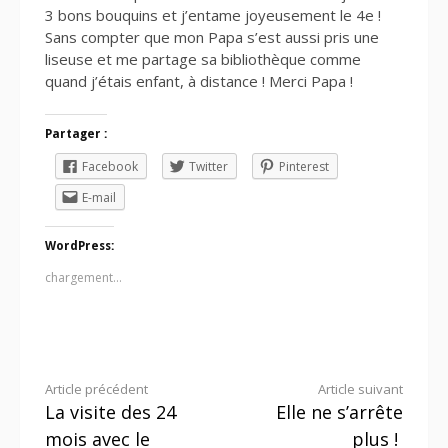
3 bons bouquins et j’entame joyeusement le 4e !
Sans compter que mon Papa s’est aussi pris une
liseuse et me partage sa bibliothèque comme
quand j’étais enfant, à distance ! Merci Papa !
Partager :
Facebook
Twitter
Pinterest
E-mail
WordPress:
chargement…
Lire
Article précédent
Article suivant
La visite des 24
Elle ne s’arrête
la
mois avec le
plus !