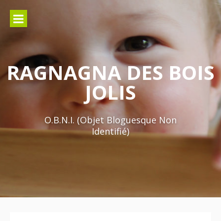
Aller
au
contenu
RAGNAGNA DES BOIS
JOLIS
O.B.N.I. (Objet Bloguesque Non
Identifié)