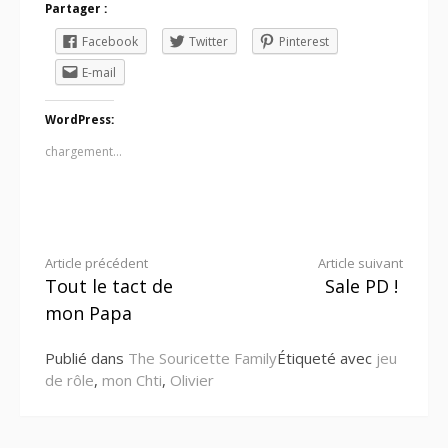
Partager :
Facebook
Twitter
Pinterest
E-mail
WordPress:
chargement…
Lire
Article précédent
Article suivant
Tout le tact de
Sale PD !
la
mon Papa
suite
Publié dans
The Souricette Family
Étiqueté avec
jeu
de rôle
,
mon Chti
,
Olivier